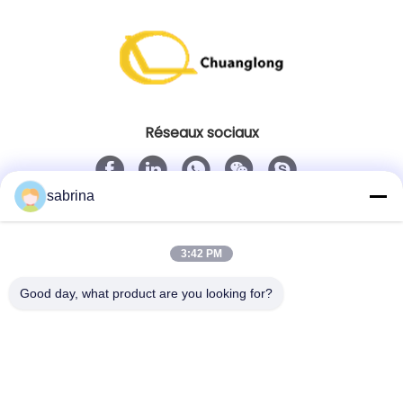
Réseaux sociaux
sabrina
Contact rapide
Télégramme
3:42 PM
86--18138781425-8619925601378
Good day, what product are you looking for?
E-mail
ivy@atmpart.net
Adresse
No. 46, cinquième rue occidentale, zone occidentale