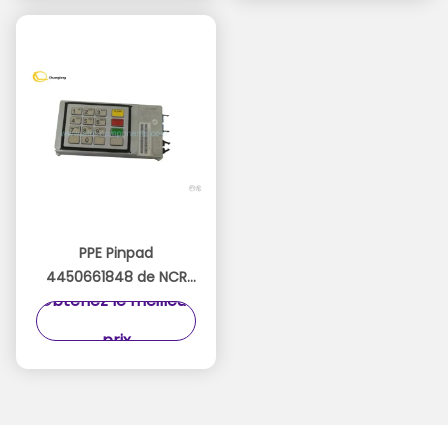
d'atmosphère de NCR
FDK du tube FDK
et service d'individu
PPE Pinpad
4450661848 de NCR
Obtenez le meilleur
de clavier de
4450660140 445-
prix
0661848 atmosphères
de la NCR 58