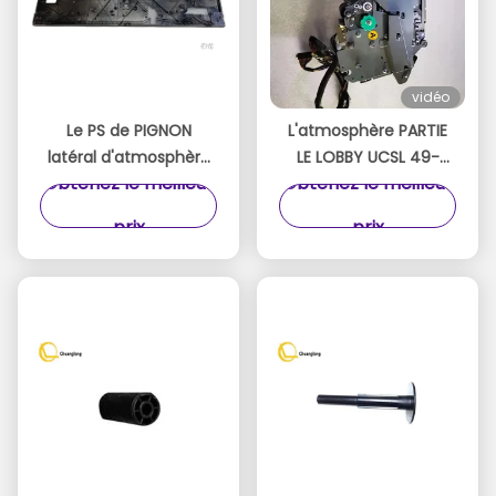
vidéo
Le PS de PIGNON
L'atmosphère PARTIE
latéral d'atmosphère
LE LOBBY UCSL 49-
Obtenez le meilleur
Obtenez le meilleur
Talaris NMD Placa
23311-0000A
Izquierda A008680
49233110000A de
prix
prix
Dispensador NMD100
FENTE d'ARGENT
EST PARTI du CÔTÉ
LIQUIDE de Diebold
ECRM