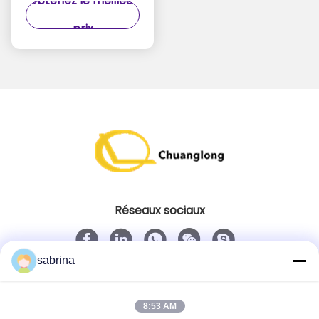
Obtenez le meilleur
59D3092
d'atmosphère de
prix
moteur d'étape de
H68N trois mois de
garantie
Réseaux sociaux
sabrina
Contact rapide
Télégramme
8:53 AM