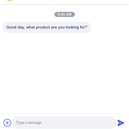
Contact rapide
Télégramme
5:41 AM
86--18138781425-8619925601378
Good day, what product are you looking for?
E-mail
ivy@atmpart.net
Adresse
No. 46, cinquième rue occidentale, zone occidentale
de jardin de Yujing, Luoxi Xincheng, ville de Dashi,
Panyu Dist., Guangzhou, Guangdong, Chine
(continent)
Politique de confidentialité
|
Plan du site
La Chine est bonne. Qualité Composants d'atmosphère
Fournisseur. Copyright © 2019-2026 Beijing Chuanglong
Century Science & Technology Development Co., Ltd.
Tout. Les droits sont réservés.