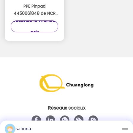
PPE Pinpad
4450661848 de NCR
Obtenez le meilleur
de clavier de
4450660140 445-
prix
0661848 atmosphères
de la NCR 58
Réseaux sociaux
sabrina