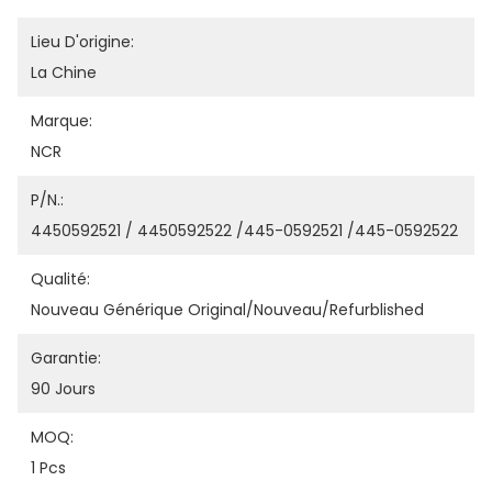
Lieu D'origine:
La Chine
Marque:
NCR
P/N.:
4450592521 / 4450592522 /445-0592521 /445-0592522
Qualité:
Nouveau Générique Original/nouveau/refurblished
Garantie:
90 Jours
MOQ:
1 Pcs