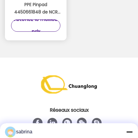
PPE Pinpad
4450661848 de NCR
Obtenez le meilleur
de clavier de
4450660140 445-
prix
0661848 atmosphères
de la NCR 58
Réseaux sociaux
sabrina
Contact rapide