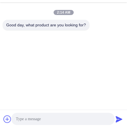
Télégramme
2:14 AM
86--18138781425-8619925601378
Good day, what product are you looking for?
E-mail
ivy@atmpart.net
Adresse
No. 46, cinquième rue occidentale, zone occidentale
de jardin de Yujing, Luoxi Xincheng, ville de Dashi,
Panyu Dist., Guangzhou, Guangdong, Chine
(continent)
Politique de confidentialité
|
Plan du site
La Chine est bonne. Qualité Composants d'atmosphère
Fournisseur. Copyright © 2019-2026 Beijing Chuanglong
Century Science & Technology Development Co., Ltd.
Tout. Les droits sont réservés.