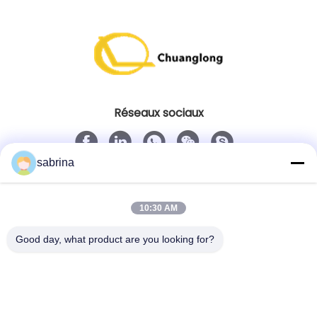
Réseaux sociaux
sabrina
Contact rapide
Télégramme
10:30 AM
86--18138781425-8619925601378
Good day, what product are you looking for?
E-mail
ivy@atmpart.net
Adresse
No. 46, cinquième rue occidentale, zone occidentale