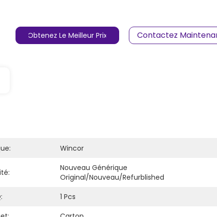
Contactez Maintena
Obtenez Le Meilleur Prix
ue:
Wincor
Nouveau Générique 
té:
Original/nouveau/refurblished
:
1 Pcs
et:
Carton