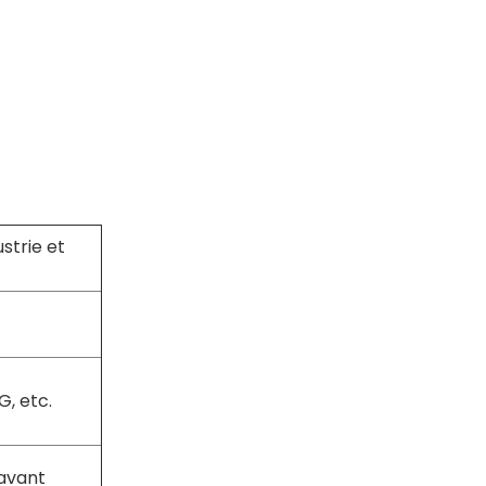
strie et
, etc.
 avant