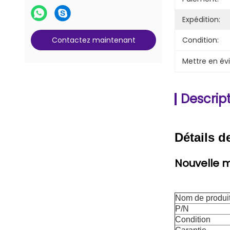
Pièces de serrure et de clé
Pièces de compteur G+D BPS C5
Expédition:
Contactez maintenant
Condition:
Mettre en év
Descript
Détails d
Nouvelle m
Nom de produi
P/N
Condition