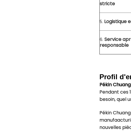
stricte
Logistique e
5.
Service ap
6.
responsable
Profil d'e
Pékin Chuang
Pendant ces 1
besoin, quel 
Pékin Chuangl
manufaacturin
nouvelles piè