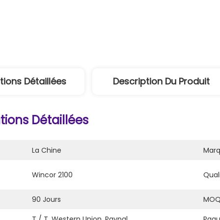
tions Détaillées
Description Du Produit
ions Détaillées
:
La Chine
Marq
Wincor 2100
Quali
90 Jours
MOQ
T / T, Western Union, Paypal
Paqu