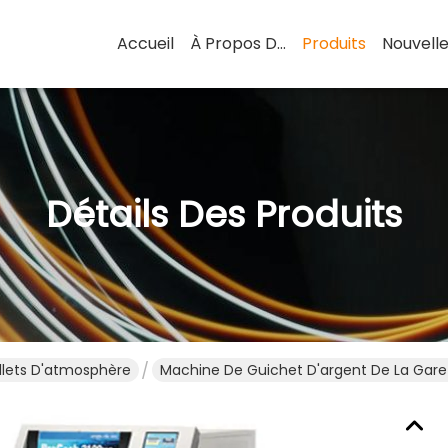
Accueil
À Propos De Nous
Produits
Nouvell
Détails Des Produits
illets D'atmosphère
Machine De Guichet D'argent De La Gare 