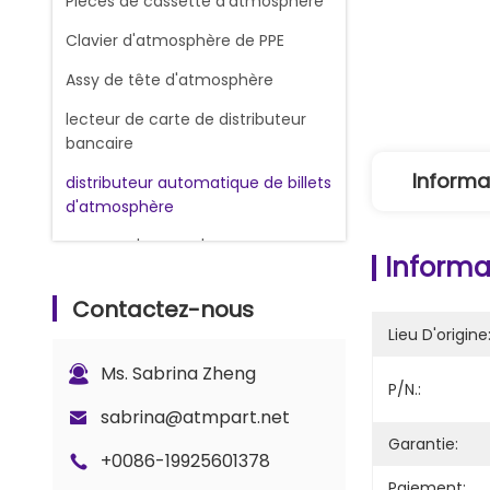
Pièces de cassette d'atmosphère
Clavier d'atmosphère de PPE
Assy de tête d'atmosphère
lecteur de carte de distributeur
bancaire
Informa
distributeur automatique de billets
d'atmosphère
RUBANS D'ENCRE D'IMPRIMERIE DE
Informat
REÇU
Contactez-nous
Machine de change
Lieu D'origine
Machine à compter les billets de
Ms. Sabrina Zheng
banque
P/N.:
Pièces de rechange Glory Counter
sabrina@atmpart.net
Garantie:
ATM Cash Cassette
+0086-19925601378
Paiement: