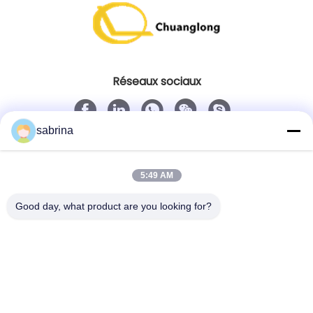
Réseaux sociaux
sabrina
Contact rapide
Télégramme
5:49 AM
86--18138781425-8619925601378
Good day, what product are you looking for?
E-mail
ivy@atmpart.net
Adresse
No. 46, cinquième rue occidentale, zone occidentale
de jardin de Yujing, Luoxi Xincheng, ville de Dashi,
Panyu Dist., Guangzhou, Guangdong, Chine