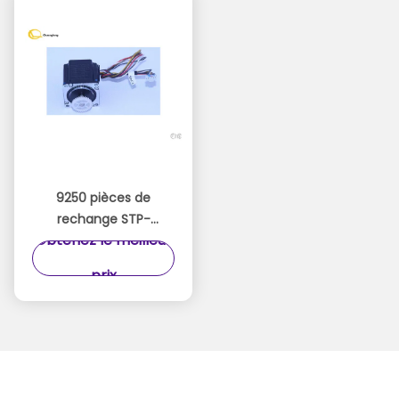
9250 pièces de
rechange STP-
Obtenez le meilleur
59D3092
d'atmosphère de
prix
moteur d'étape de
H68N trois mois de
garantie