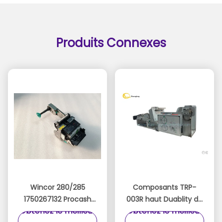
Produits Connexes
Wincor 280/285
Composants TRP-
1750267132 Procash
003R haut Duablity de
Obtenez le meilleur
Obtenez le meilleur
280N TP28 (P3+M1+H2)
machine