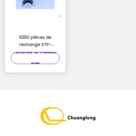
9250 pièces de
rechange STP-
Obtenez le meilleur
59D3092
d'atmosphère de
prix
moteur d'étape de
H68N trois mois de
garantie