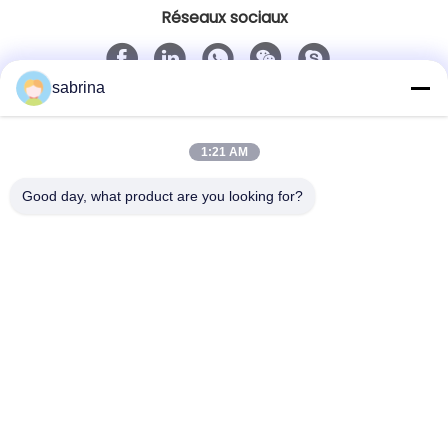
Réseaux sociaux
sabrina
Contact rapide
Télégramme
1:21 AM
86--18138781425-8619925601378
Good day, what product are you looking for?
E-mail
ivy@atmpart.net
Adresse
No. 46, cinquième rue occidentale, zone occidentale
de jardin de Yujing, Luoxi Xincheng, ville de Dashi,
Panyu Dist., Guangzhou, Guangdong, Chine
(continent)
Politique de confidentialité
|
Plan du site