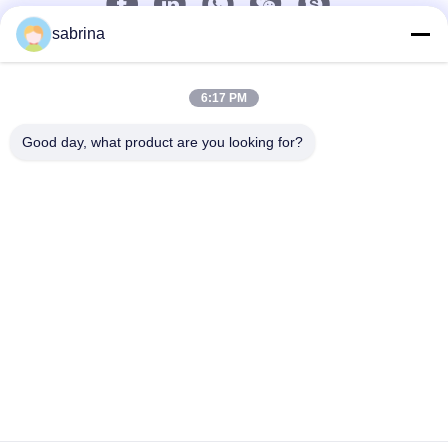
sabrina
Contact rapide
Télégramme
6:17 PM
86--18138781425-8619925601378
Good day, what product are you looking for?
E-mail
ivy@atmpart.net
Adresse
No. 46, cinquième rue occidentale, zone occidentale
de jardin de Yujing, Luoxi Xincheng, ville de Dashi,
Panyu Dist., Guangzhou, Guangdong, Chine
(continent)
Politique de confidentialité
|
Plan du site
La Chine est bonne. Qualité Composants d'atmosphère
Fournisseur. Copyright © 2019-2026 Beijing Chuanglong