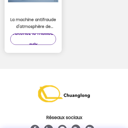
La machine antifraude
d'atmosphère de
Obtenez le meilleur
dispositif partie d'anti
biens de couleur verte
prix
d'écumoire de NCR
Réseaux sociaux