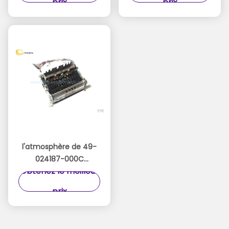
prix
prix
strip-teaseuse 562
Diebold dans
39-008756-000A
29011535012A
l'atmosphère de 49-
024187-000C
Obtenez le meilleur
49024187000C
Diebold partie l'Assy
prix
UPR FRT d'Assemblée
d'avant supérieur