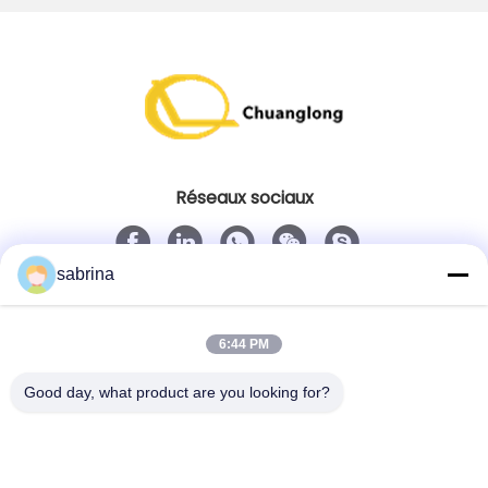
Réseaux sociaux
sabrina
Contact rapide
Télégramme
6:44 PM
86--18138781425-8619925601378
Good day, what product are you looking for?
E-mail
ivy@atmpart.net
Adresse