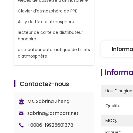
Pièces de cassette d'atmosphère
Clavier d'atmosphère de PPE
Assy de tête d'atmosphère
lecteur de carte de distributeur
bancaire
Informa
distributeur automatique de billets
d'atmosphère
RUBANS D'ENCRE D'IMPRIMERIE DE
Informat
REÇU
Contactez-nous
Machine de change
Lieu D'origine
Machine à compter les billets de
Ms. Sabrina Zheng
banque
Qualité:
Pièces de rechange Glory Counter
sabrina@atmpart.net
MOQ:
ATM Cash Cassette
+0086-19925601378
Paquet: