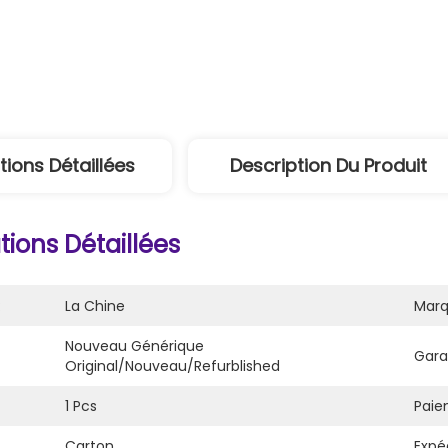
tions Détaillées
Description Du Produit
ions Détaillées
:
La Chine
Marq
Nouveau Générique 
Gara
Original/nouveau/refurblished
1 Pcs
Paie
Carton
Expéd