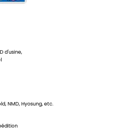
D d'usine,
l
d, NMD, Hyosung, etc.
pédition