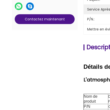
Pièces de serrure et de clé
Pièces de compteur G+D BPS C5
Service Aprè
Contactez maintenant
P/N.:
Mettre en év
Descript
Détails d
L'atmosph
Nom de
F
produit
P/N