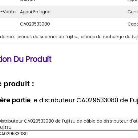
s-Vente:
Appui En Ligne
Cond
CA029533080
Capa
idence:
pièces de scanner de fujitsu
, 
pièces de rechange de fuj
ion Du Produit
e produit :
ère partie
le distributeur CA029533080 de Fu
Distributeur CA029533080 de Fujitsu de câble de distributeur d'
ujitsu
CA029533080