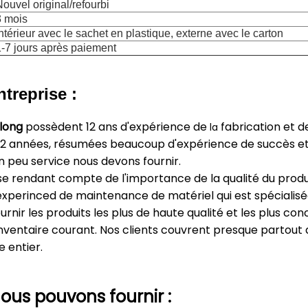
ouvel original/refourbi
3 mois
ntérieur avec le sachet en plastique, externe avec le carton
1-7 jours après paiement
ntreprise :
long
possèdent 12 ans d'expérience de
fabrication et d
la
2 années, résumées beaucoup d'expérience de succès et d
un peu service nous devons fournir.
e rendant compte de l'importance de la qualité du produ
experinced de maintenance de matériel qui est spéciali
rnir les produits les plus de haute qualité et les plus co
inventaire courant. Nos clients couvrent presque partou
 entier.
ous pouvons fournir :