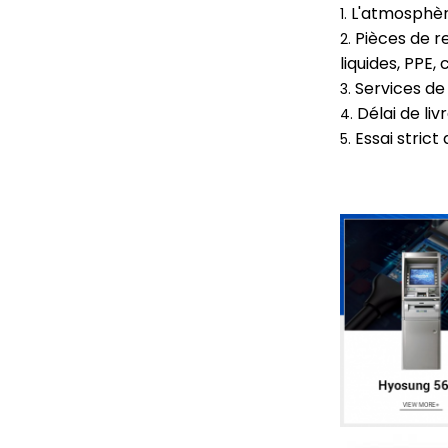
L'atmosphère
1.
Pièces de r
2.
liquides, PPE,
Services d
3.
Délai de liv
4.
Essai strict
5.