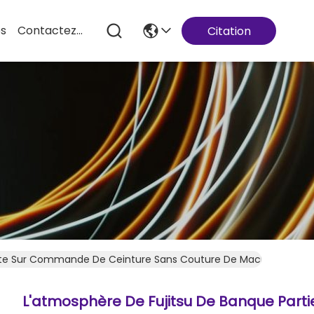
es
Contactez-Nous
Citation
aite Sur Commande De Ceinture Sans Couture De Machine Penda
L'atmosphère De Fujitsu De Banque Parti