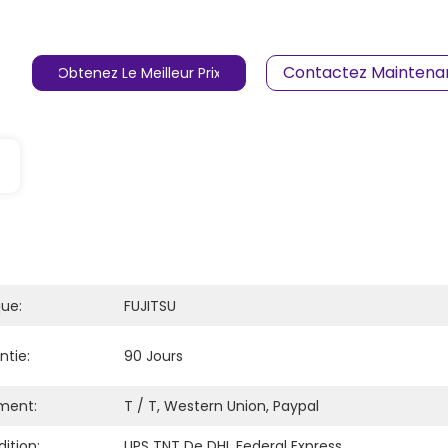
Contactez Maintena
Obtenez Le Meilleur Prix
ue:
FUJITSU
ntie:
90 Jours
ment:
T / T, Western Union, Paypal
ition:
UPS TNT De DHL Federal Express