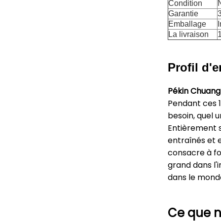
Condition
N
Garantie
Emballage
I
La livraison
Profil d'e
Pékin Chuang
Pendant ces 1
besoin, quel 
Entièrement s
entraînés et 
consacre à fou
grand dans l'
dans le monde
Ce que n