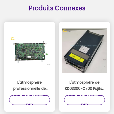
Produits Connexes
L'atmosphère
L'atmosphère de
professionnelle de
KD03300-C700 Fujitsu
Obtenez le meilleur
Obtenez le meilleur
Fujitsu partie le
partie la boîte
tableau de
d'argent liquide de
prix
prix
commande de
cassette d'argent
distributeur
liquide de F510 F-510