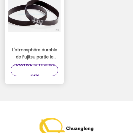
L'atmosphère durable
de Fujitsu partie le
Obtenez le meilleur
matériel fort pour le
distributeur
prix
automatique de billets
de gare ferroviaire