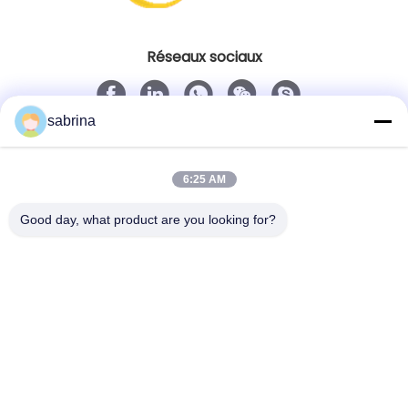
Réseaux sociaux
sabrina
Contact rapide
Télégramme
6:25 AM
86--18138781425-8619925601378
Good day, what product are you looking for?
E-mail
ivy@atmpart.net
Adresse
No. 46, cinquième rue occidentale, zone occidentale
de jardin de Yujing, Luoxi Xincheng, ville de Dashi,
Panyu Dist., Guangzhou, Guangdong, Chine
(continent)