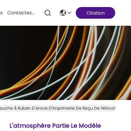
es
Contactez-Nous
Citation
touche À Ruban D'encre D'imprimerie De Reçu De Wincor
L'atmosphère Partie Le Modèle