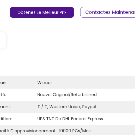
Contactez Maintena
Obtenez Le Meilleur Prix
ue:
Wincor
té:
Nouvel Original/refurblished
ment:
T / T, Western Union, Paypal
ition:
UPS TNT De DHL Federal Express
cité D'approvisionnement:
10000 PCs/mois