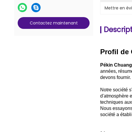
Pièces de serrure et de clé
Mettre en év
Pièces de compteur G+D BPS C5
Contactez maintenant
Descript
Profil de
Pékin Chuang
années, résumé
devons fournir.
Notre société s
d'atmosphère en
techniques aux 
Nous essayons no
société a établ