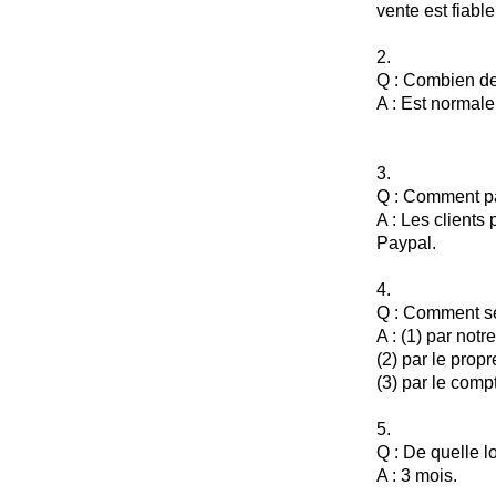
vente est fiabl
2.
Q : Combien de 
A : Est normale
3.
Q : Comment p
A : Les clients
Paypal.
4.
Q : Comment se
A : (1) par n
(2) par le propr
(3) par le com
5.
Q : De quelle l
A : 3 mois.