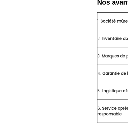
Nos avan
1.
Société mûre 
2.
Inventaire a
3.
Marques de p
4.
Garantie de l
5.
Logistique ef
6.
Service aprè
responsable