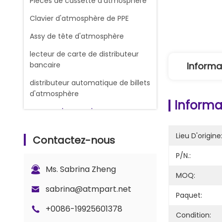
Pièces de cassette d'atmosphère
Clavier d'atmosphère de PPE
Assy de tête d'atmosphère
lecteur de carte de distributeur
bancaire
Informa
distributeur automatique de billets
d'atmosphère
Informat
RUBANS D'ENCRE D'IMPRIMERIE DE
REÇU
Lieu D'origine
Contactez-nous
Machine de change
P/N.:
Machine à compter les billets de
Ms. Sabrina Zheng
banque
MOQ:
Pièces de rechange Glory Counter
sabrina@atmpart.net
Paquet:
ATM Cash Cassette
+0086-19925601378
Condition: