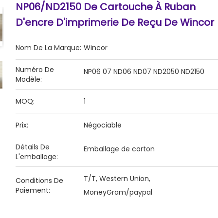
NP06/ND2150 De Cartouche À Ruban
D'encre D'imprimerie De Reçu De Wincor
Nom De La Marque:
Wincor
Numéro De
NP06 07 ND06 ND07 ND2050 ND2150
Modèle:
MOQ:
1
Prix:
Négociable
Détails De
Emballage de carton
L'emballage:
T/T, Western Union,
Conditions De
Paiement:
MoneyGram/paypal