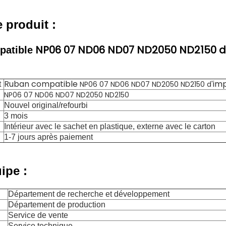
e produit :
NP06 07 ND06 ND07 ND2050 ND2150 d
patible
Ruban compatible
im
NP06 07 ND06 ND07 ND2050 ND2150 d'
t
NP06 07 ND06 ND07 ND2050 ND2150
Nouvel original/refourbi
3 mois
Intérieur avec le sachet en plastique, externe avec le carton
1-7 jours après paiement
ipe :
Département de recherche et développement
Département de production
Service de vente
Service technique