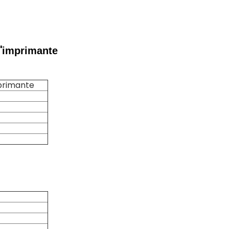
'
imprimante
primante