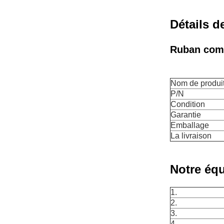
Détails d
Ruban com
Nom de produi
P/N
Condition
Garantie
Emballage
La livraison
Notre équ
1.
2.
3.
4.