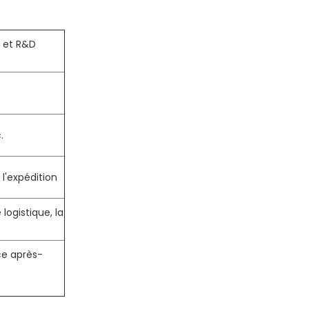
e et R&D
.
l'expédition
logistique, la
ce après-