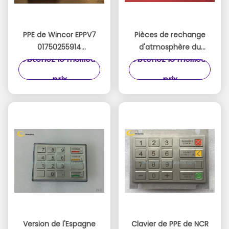
PPE de Wincor EPPV7
Pièces de rechange
01750255914
d'atmosphère du
Obtenez le meilleur
Obtenez le meilleur
/1750255914 de clavier
clavier numérique
des pièces Eppv7
7130020100
prix
prix
d'atmosphère de
d'atmosphère de PPE
Wincor
de Nautilus Hyosung
EPP-8000R
Version de l'Espagne
Clavier de PPE de NCR