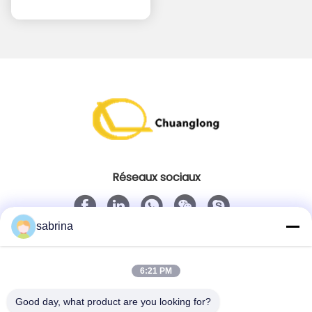
Réseaux sociaux
sabrina
Contact rapide
Télégramme
6:21 PM
86--18138781425-8619925601378
Good day, what product are you looking for?
E-mail