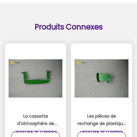
Produits Connexes
La cassette
Les pièces de
d'atmosphère de
rechange de plastique
Obtenez le meilleur
Obtenez le meilleur
Wincor Nixdorf partie
d'atmosphère de vert,