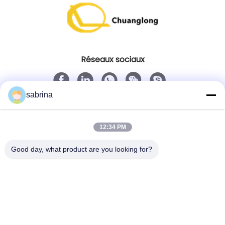
Réseaux sociaux
sabrina
Contact rapide
Télégramme
12:34 PM
86--18138781425-8619925601378
Good day, what product are you looking for?
E-mail
ivy@atmpart.net
Adresse
No. 46, cinquième rue occidentale, zone occidentale
de jardin de Yujing, Luoxi Xincheng, ville de Dashi,
Panyu Dist., Guangzhou, Guangdong, Chine