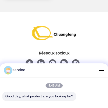
Réseaux sociaux
sabrina
Contact rapide
Télégramme
4:49 AM
86--18138781425-8619925601378
Good day, what product are you looking for?
E-mail
ivy@atmpart.net