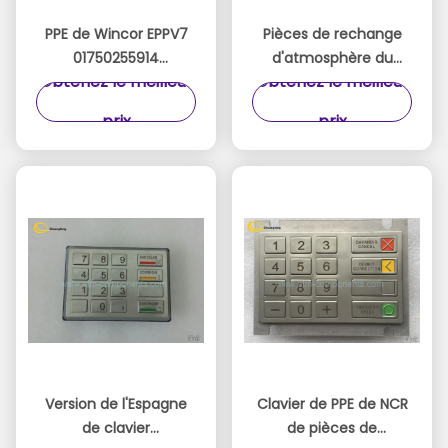
PPE de Wincor EPPV7
Pièces de rechange
01750255914
d'atmosphère du
Obtenez le meilleur
Obtenez le meilleur
/1750255914 de clavier
clavier numérique
des pièces Eppv7
7130020100
prix
prix
d'atmosphère de
d'atmosphère de PPE
Wincor
de Nautilus Hyosung
EPP-8000R
Version de l'Espagne
Clavier de PPE de NCR
de clavier
de pièces de