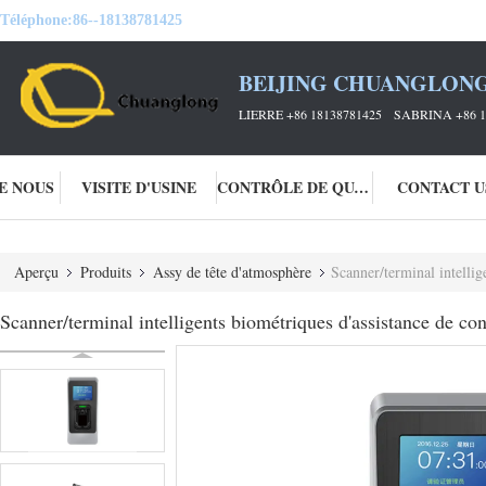
Téléphone:
86--18138781425
BEIJING CHUANGLONG
LIERRE +86 18138781425 SABRINA +86 1
DE NOUS
VISITE D'USINE
CONTRÔLE DE QUALITÉ
CONTACT U
Aperçu
Produits
Assy de tête d'atmosphère
Scanner/terminal intelligents
Scanner/terminal intelligents biométriques d'assistance de con