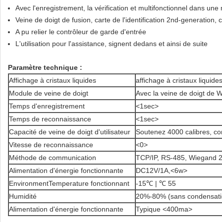
Avec l'enregistrement, la vérification et multifonctionnel dans un
Veine de doigt de fusion, carte de l'identification 2nd-generation, 
A pu relier le contrôleur de garde d'entrée
L'utilisation pour l'assistance, signent dedans et ainsi de suite
Paramètre technique :
Affichage à cristaux liquides
affichage à cristaux liquid
Module de veine de doigt
Avec la veine de doigt de 
Temps d'enregistrement
<1sec>
Temps de reconnaissance
<1sec>
Capacité de veine de doigt d'utilisateur
Soutenez 4000 calibres, co
Vitesse de reconnaissance
<0>
Méthode de communication
TCP/IP, RS-485, Wiegand 
Alimentation d'énergie fonctionnante
DC12V/1A,<6w>
EnvironmentTemperature fonctionnant
-15℃ | ℃ 55
Humidité
20%-80% (sans condensati
Alimentation d'énergie fonctionnante
Typique <400ma>