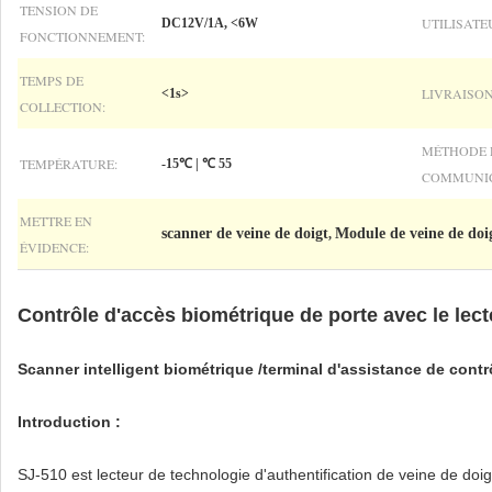
TENSION DE
UTILISATE
DC12V/1A, <6W
FONCTIONNEMENT:
TEMPS DE
LIVRAISON
<1s>
COLLECTION:
MÉTHODE 
TEMPÉRATURE:
-15℃ | ℃ 55
COMMUNIC
METTRE EN
scanner de veine de doigt
Module de veine de doi
,
ÉVIDENCE:
Contrôle d'accès biométrique de porte avec le lect
Scanner intelligent biométrique /terminal d'assistance de contr
Introduction :
SJ-510 est lecteur de technologie d'authentification de veine de doig