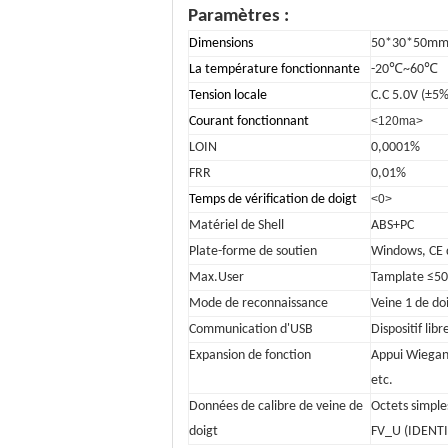
Paramètres :
Dimensions
50*30*50m
La température fonctionnante
-20℃~60℃
Tension locale
C.C 5.0V (±5%
Courant fonctionnant
<120ma>
LOIN
0,0001%
FRR
0,01%
Temps de vérification de doigt
<0>
Matériel de Shell
ABS+PC
Plate-forme de soutien
Windows, CE d
Max.User
Tamplate ≤5
Mode de reconnaissance
Veine 1 de doi
Communication d'USB
Dispositif lib
Expansion de fonction
Appui Wiegand
etc.
Données de calibre de veine de
Octets simple
doigt
FV_U (IDENTI