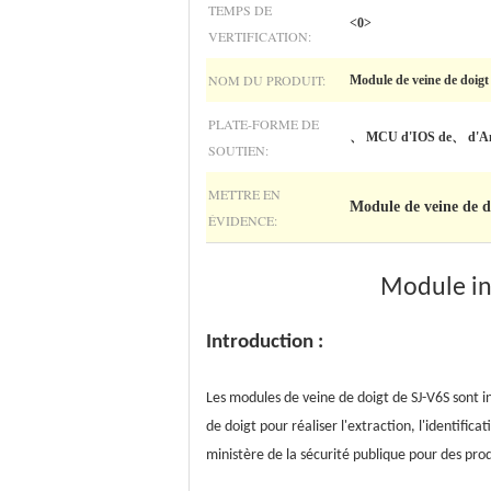
TEMPS DE
<0>
VERTIFICATION:
NOM DU PRODUIT:
Module de veine de doigt
PLATE-FORME DE
、 MCU d'IOS de、 d'And
SOUTIEN:
METTRE EN
Module de veine de d
ÉVIDENCE:
Module int
Introduction :
Les modules de veine de doigt de SJ-V6S sont 
de doigt pour réaliser l'extraction, l'identific
ministère de la sécurité publique pour des prod