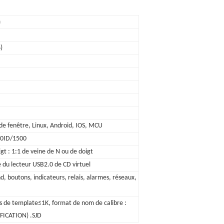
m
)
e fenêtre, Linux, Android, IOS, MCU
00ID/1500
gt : 1:1 de veine de N ou de doigt
re du lecteur USB2.0 de CD virtuel
, boutons, indicateurs, relais, alarmes, réseaux,
s de template≤1K, format de nom de calibre :
FICATION) .SJD