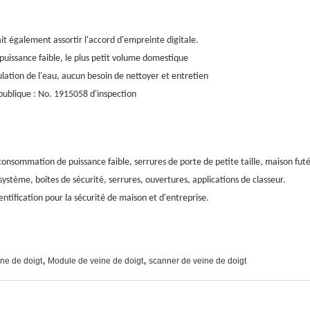
it également assortir l'accord d'empreinte digitale.
uissance faible, le plus petit volume domestique
ation de l'eau, aucun besoin de nettoyer et entretien
 publique : No. 1915058 d'inspection
onsommation de puissance faible, serrures de porte de petite taille, maison futée,
système, boîtes de sécurité, serrures, ouvertures, applications de classeur.
fication pour la sécurité de maison et d'entreprise.
,
,
ine de doigt
Module de veine de doigt
scanner de veine de doigt