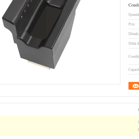
Condi
Quanti
Prix:
Détails
Délai d
Condit
Capaci