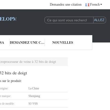
Demandez une citation
French
LOPMENT CO., LTD.
SA
DEMANDEZ UNE CITATION
NOUVELLES
roprocesseur de veine à 32 bits de doigt
2 bits de doigt
s sur le produit:
origine:
La Chine
 marque:
Shenjiang
 de modèle:
SJ-V6S