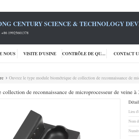
ONG CENTURY SCIENCE & TECHNOLOGY DEVE
+86 19925601378
DE NOUS
VISITE D'USINE
CONTRÔLE DE QUALITÉ
CONTACT U
re
Ouvrez le type module biométrique de collection de reconnaissance de mic
collection de reconnaissance de microprocesseur de veine à 3
Détail
Lieu d'
Nom de
Numéro