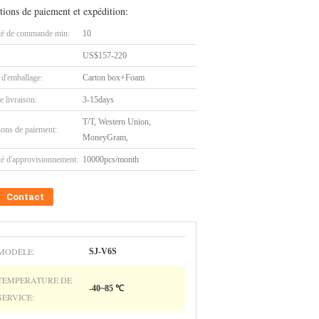
tions de paiement et expédition:
té de commande min:
10
US$157-220
 d'emballage:
Carton box+Foam
e livraison:
3-15days
T/T, Western Union,
ions de paiement:
MoneyGram,
té d'approvisionnement:
10000pcs/month
Contact
MODÈLE:
SJ-V6S
TEMPERATURE DE
-40~85 ℃
SERVICE: