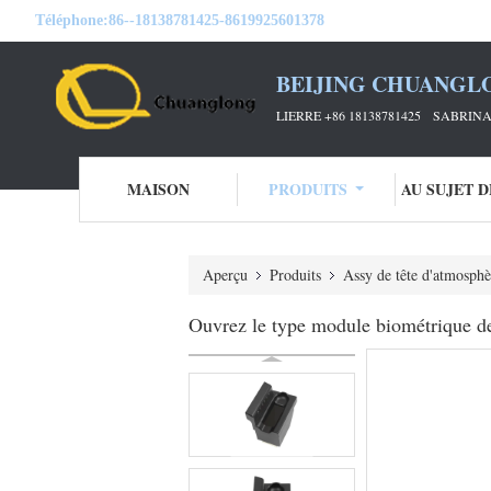
Téléphone:
86--18138781425-8619925601378
BEIJING CHUANGL
LIERRE +86 18138781425 SABRINA 
MAISON
PRODUITS
AU SUJET 
Aperçu
Produits
Assy de tête d'atmosphè
Ouvrez le type module biométrique de 