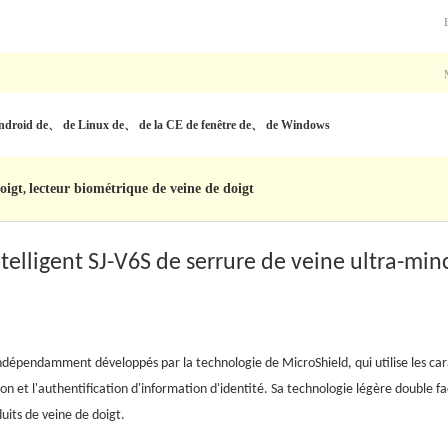
roid de、 de Linux de、 de la CE de fenêtre de、 de Windows
oigt
lecteur biométrique de veine de doigt
,
elligent SJ-V6S de serrure de veine ultra-min
indépendamment développés par la technologie de MicroShield, qui utilise les car
ation et l'authentification d'information d'identité. Sa technologie légère double f
uits de veine de doigt.