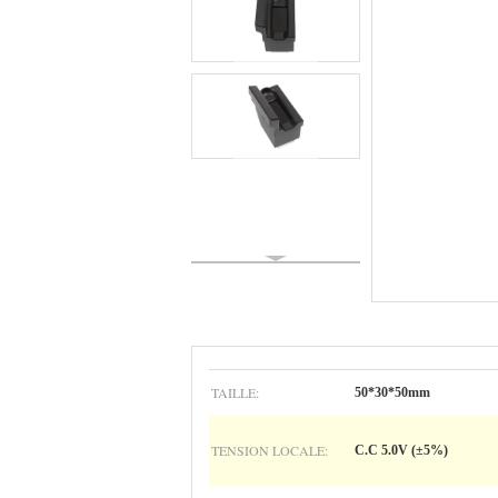
TAILLE:
50*30*50mm
TENSION LOCALE:
C.C 5.0V (±5%)