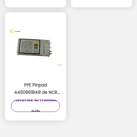
pièces de rechange
4450673165 de l'Assy
d'atmosphère de NCR
FDK du tube FDK
et service d'individu
PPE Pinpad
4450661848 de NCR
Obtenez le meilleur
de clavier de
4450660140 445-
prix
0661848 atmosphères
de la NCR 58