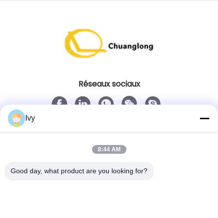
Réseaux sociaux
Ivy
Contact rapide
Télégramme
8:44 AM
86--18138781425-8619925601378
Good day, what product are you looking for?
E-mail
ivy@atmpart.net
Adresse