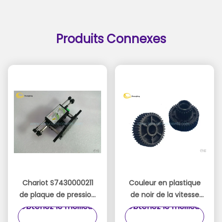
Produits Connexes
Chariot S7430000211
Couleur en plastique
de plaque de pression
de noir de la vitesse
Obtenez le meilleur
Obtenez le meilleur
de cassette des
21T 42G de double de
pièces 5600T
cassette de pièces de