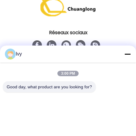
Réseaux sociaux
Ivy
Contact rapide
Télégramme
3:00 PM
86--18138781425-8619925601378
Good day, what product are you looking for?
E-mail
ivy@atmpart.net
Adresse
No. 46, cinquième rue occidentale, zone occidentale
de jardin de Yujing, Luoxi Xincheng, ville de Dashi,
Panyu Dist., Guangzhou, Guangdong, Chine