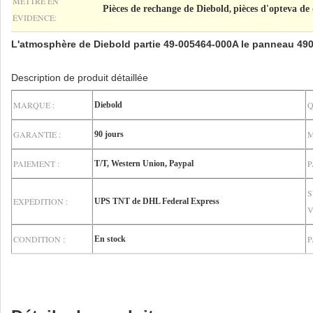
METTRE EN
Pièces de rechange de Diebold
pièces d'opteva de
,
ÉVIDENCE:
L'atmosphère de Diebold partie 49-005464-000A le panneau 4
Description de produit détaillée
MARQUE :
Q
Diebold
GARANTIE :
M
90 jours
PAIEMENT :
P
T/T, Western Union, Paypal
S
EXPÉDITION :
UPS TNT de DHL Federal Express
V
CONDITION :
P
En stock