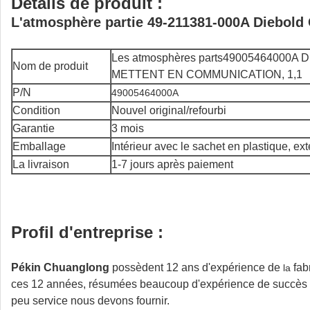
Détails de produit :
L'atmosphère partie 49-211381-000A Diebold 
Les atmosphères parts49005464000A D
Nom de produit
METTENT EN COMMUNICATION, 1,1
P/N
49005464000A
Condition
Nouvel original/refourbi
Garantie
3 mois
Emballage
Intérieur avec le sachet en plastique, ex
La livraison
1-7 jours après paiement
Profil d'entreprise :
Pékin Chuanglong
possèdent 12 ans d'expérience de
fab
la
ces 12 années, résumées beaucoup d'expérience de succès et 
peu service nous devons fournir.