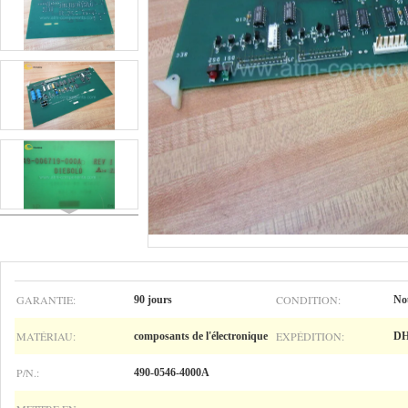
GARANTIE:
CONDITION:
90 jours
No
MATÉRIAU:
EXPÉDITION:
composants de l'électronique
DHL
P/N.:
490-0546-4000A