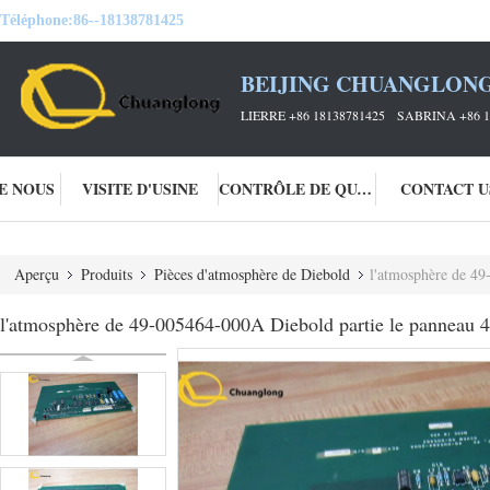
Téléphone:
86--18138781425
BEIJING CHUANGLONG
LIERRE +86 18138781425 SABRINA +86 1
DE NOUS
VISITE D'USINE
CONTRÔLE DE QUALITÉ
CONTACT U
Aperçu
Produits
Pièces d'atmosphère de Diebold
l'atmosphère de 4
l'atmosphère de 49-005464-000A Diebold partie le panneau