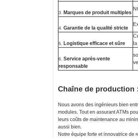
NC
Marques de produit multiples
3.
Ex
Garantie de la qualité stricte
4.
Co
Logistique efficace et sûre
la
5.
so
Service après-vente
6.
ve
responsable
Chaîne de production 
Nous avons des ingénieurs bien entr
modules. Tout en assurant ATMs pour
leurs coûts de maintenance au minim
aussi bien.
Notre équipe forte et innovatrice de