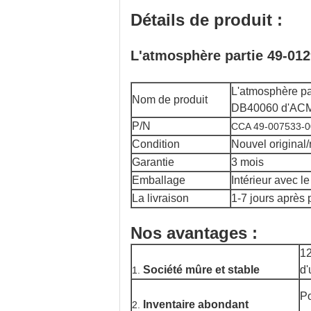
Détails de produit :
L'atmosphère partie 49-0
L'atmosphère p
Nom de produit
DB40060 d'AC
P/N
CCA 49-007533-0
Condition
Nouvel original/
Garantie
3 mois
Emballage
Intérieur avec l
La livraison
1-7 jours après
Nos avantages :
12
Société mûre et stable
d'
1.
Po
Inventaire abondant
2.