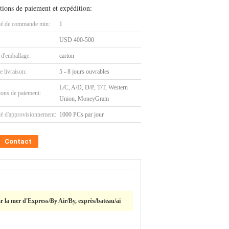
tions de paiement et expédition:
té de commande min:
1
USD 400-500
 d'emballage:
carton
e livraison:
5 - 8 jours ouvrables
L/C, A/D, D/P, T/T, Western
ions de paiement:
Union, MoneyGram
té d'approvisionnement:
1000 PCs par jour
Contact
 la mer d'Express/By Air/By, exprès/bateau/ai