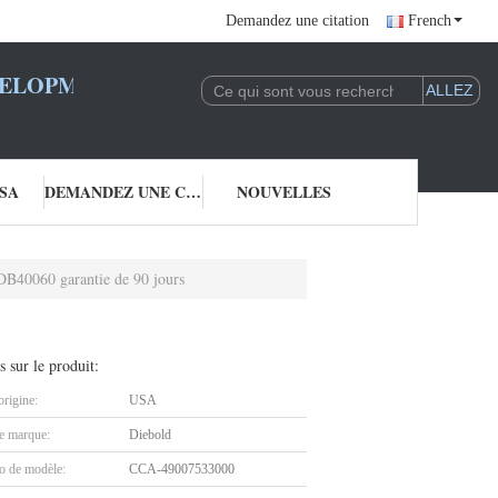
Demandez une citation
French
LOPMENT CO., LTD.
SA
DEMANDEZ UNE CITATION
NOUVELLES
DB40060 garantie de 90 jours
s sur le produit:
origine:
USA
 marque:
Diebold
 de modèle:
CCA-49007533000