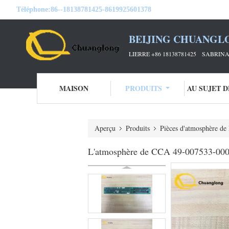
Téléphone:
86--18138781425-8619925601378
BEIJING CHUANGL
LIERRE +86 18138781425 SABRINA 
MAISON
PRODUITS
AU SUJET 
Aperçu
Produits
Pièces d'atmosphère de
L'atmosphère de CCA 49-007533-000 D