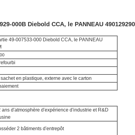
12929-000B Diebold CCA, le PANNEAU 49012929
artie 49-007533-000 Diebold CCA, le PANNEAU
M
00
refourbi
e sachet en plastique, externe avec le carton
 paiement
 ans d'atmosphère d'expérience d'industrie et R&D
usine
sséder 2 bâtiments d'entrepôt