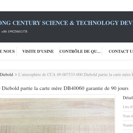
ONG CENTURY SCIENCE & TECHNOLOGY DEVE
+86 19925601378
DE NOUS
VISITE D'USINE
CONTRÔLE DE QUALITÉ
CONTACT U
 Diebold
L'atmosphère de CCA 49-007533-000 Diebold partie la carte mère 
iebold partie la carte mère DB40060 garantie de 90 jours
Détail
Lieu d'
Nom de
Numéro