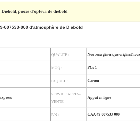
e Diebold
pièces d'opteva de diebold
,
49-007533-000 d'atmosphère de Diebold
QUALITÉ :
Nouveau générique original/nouv
MOQ :
PCs 1
PAQUET :
l
Carton
SERVICE APRÈS-
Express
Appui en ligne
VENTE :
P/N :
CAA 49-007533-000