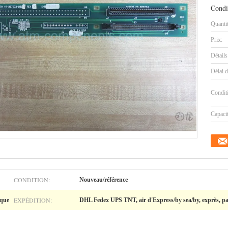
Condi
Quanti
Prix:
Détails
Délai d
Condit
Capaci
CONDITION:
Nouveau/référence
EXPÉDITION:
ique
DHL Fedex UPS TNT, air d'Express/by sea/by, exprès, par