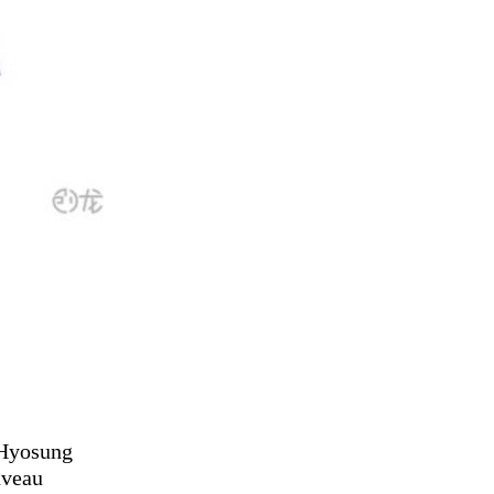
/Hyosung
uveau