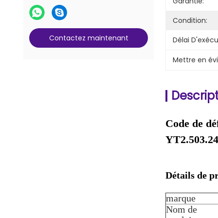
Pièces de serrure et de clé
Garantie:
Pièces de compteur G+D BPS C5
Condition:
Contactez maintenant
Délai D'exécu
Mettre en év
Descript
Code de dé
YT2.503.24
Détails de p
marque
Nom de