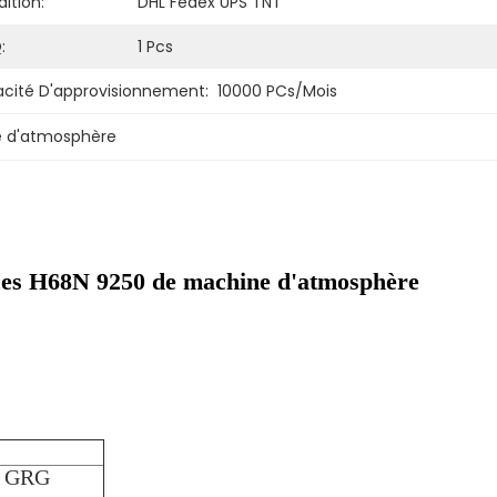
ition:
DHL Fedex UPS TNT
:
1 Pcs
cité D'approvisionnement:
10000 PCs/mois
de d'atmosphère
ièces H68N 9250 de machine d'atmosphère
de GRG