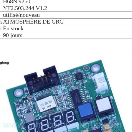
H68N 9250
YT2.503.244 V1.2
utilisé/nouveau
ns
ATMOSPHÈRE DE GRG
t
En stock
90 jours