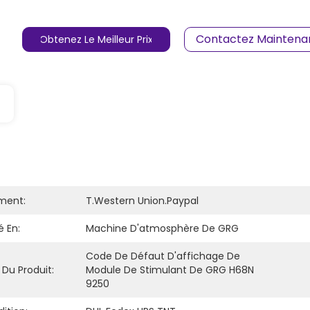
Contactez Maintena
Obtenez Le Meilleur Prix
ment:
T.Western Union.Paypal
é En:
Machine D'atmosphère De GRG
Code De Défaut D'affichage De 
Du Produit:
Module De Stimulant De GRG H68N 
9250