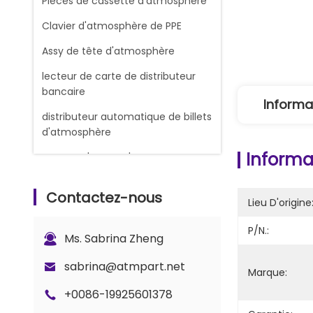
Pièces de cassette d'atmosphère
Clavier d'atmosphère de PPE
Assy de tête d'atmosphère
lecteur de carte de distributeur
bancaire
Informa
distributeur automatique de billets
d'atmosphère
Informat
RUBANS D'ENCRE D'IMPRIMERIE DE
REÇU
Contactez-nous
Machine de change
Lieu D'origine
Machine à compter les billets de
P/N.:
Ms. Sabrina Zheng
banque
Pièces de rechange Glory Counter
sabrina@atmpart.net
Marque:
ATM Cash Cassette
+0086-19925601378