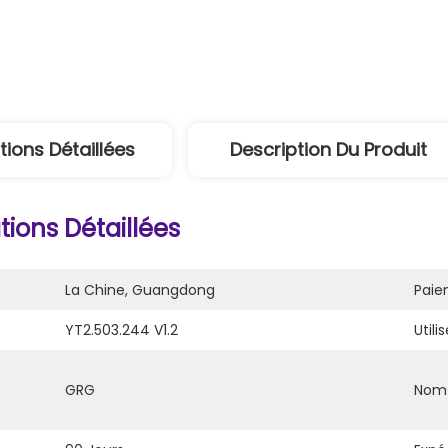
tions Détaillées
Description Du Produit
ions Détaillées
:
La Chine, Guangdong
Paie
YT2.503.244 V1.2
Utilis
GRG
Nom 