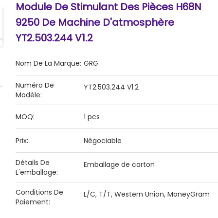
Module De Stimulant Des Pièces H68N
9250 De Machine D'atmosphère
YT2.503.244 V1.2
Nom De La Marque:
GRG
Numéro De
YT2.503.244 V1.2
Modèle:
MOQ:
1 pcs
Prix:
Négociable
Détails De
Emballage de carton
L'emballage:
Conditions De
L/C, T/T, Western Union, MoneyGram
Paiement: