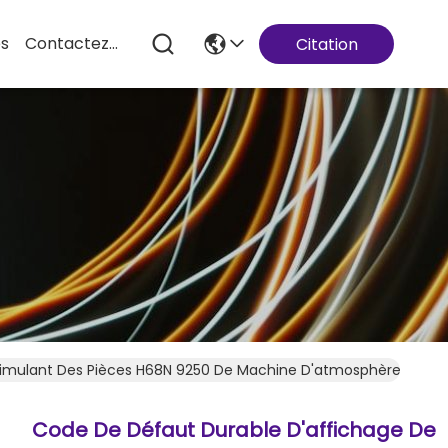
es
Contactez-Nous
Citation
imulant Des Pièces H68N 9250 De Machine D'atmosphère YT2.50
Code De Défaut Durable D'affichage De