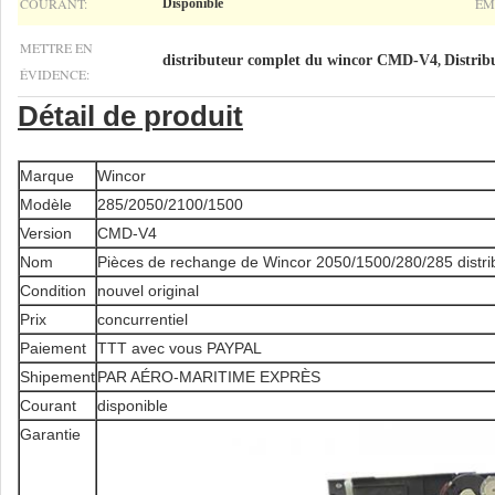
COURANT:
EM
Disponible
METTRE EN
distributeur complet du wincor CMD-V4
Distrib
,
ÉVIDENCE:
Détail de produit
Marque
Wincor
Modèle
285/2050/2100/1500
Version
CMD-V4
Nom
Pièces de rechange de Wincor 2050/1500/280/285 distr
Condition
nouvel original
Prix
concurrentiel
Paiement
TTT avec vous PAYPAL
Shipement
PAR AÉRO-MARITIME EXPRÈS
Courant
disponible
Garantie