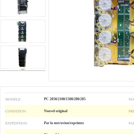
MODÈLE:
NO
PC 2050/2100/1500/280/285
CONDITION:
PR
Nouvel original
EXPÉDITION:
PA
Par la mer/avion/exprimez