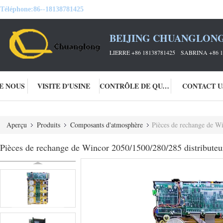
Téléphone:
86--18138781425
BEIJING CHUANGLONG
LIERRE +86 18138781425 SABRINA +86 1
DE NOUS
VISITE D'USINE
CONTRÔLE DE QUALITÉ
CONTACT U
Aperçu
Produits
Composants d'atmosphère
Pièces de rechange de W
Pièces de rechange de Wincor 2050/1500/280/285 distribut