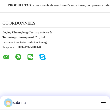
PRODUIT TAG:
,
composants de machine d'atmosphère
composantsmatér
COORDONNÉES
Beijing Chuanglong Century Science &
Technology Development Co., Ltd.
Personne à contacter:
Sabrina Zheng
Téléphone:
+0086-19925601378
AUTRES PRODUITS
sabrina