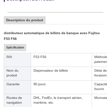
Description du produit
distributeur automatique de billets de banque avec Fujitsu
F53 F56
Spécification
F53 F56
Méthod
R/N
paiemen
Nom du
Dispensateur de billets
Délai de
produit
livraison
Garantie
90 jours
Capacit
fournir
Routes de
DHL, FedEx, le transport aérien,
Monnai
navigation
maritime, etc.