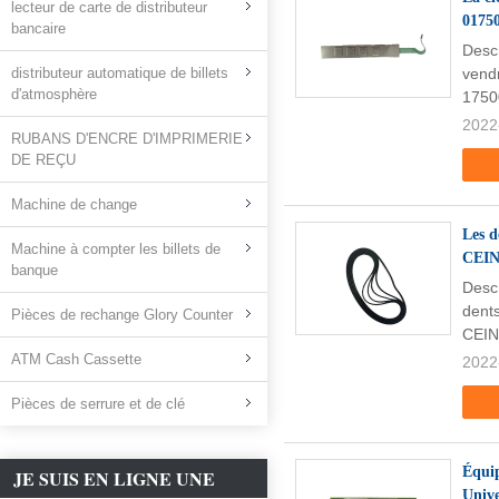
lecteur de carte de distributeur
0175
bancaire
Desc
distributeur automatique de billets
vendr
d'atmosphère
1750
2022
RUBANS D'ENCRE D'IMPRIMERIE
DE REÇU
Machine de change
Les d
Machine à compter les billets de
CEIN
banque
Desc
dents
Pièces de rechange Glory Counter
CEIN
ATM Cash Cassette
2022
Pièces de serrure et de clé
Équip
JE SUIS EN LIGNE UNE
Unive