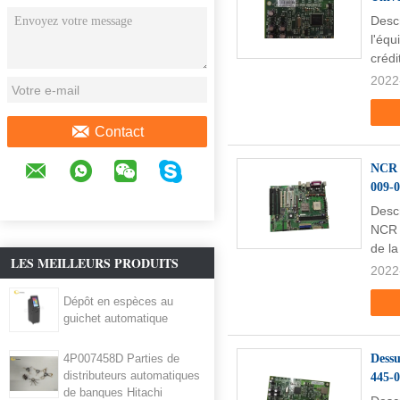
DISCUSSION EN LIGNE
Desc
l'éq
crédi
2022
Contact
NCR 5
009-0
Descr
NCR 
de l
LES MEILLEURS PRODUITS
2022
Dépôt en espèces au
guichet automatique
4P007458D Parties de
Dessu
distributeurs automatiques
445-
de banques Hitachi