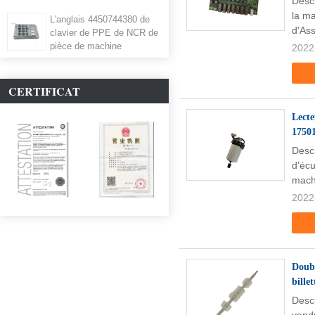
Desc
la m
L'anglais 4450744380 de
d'As
clavier de PPE de NCR de
pièce de machine
2022
d'atmosphère
CERTIFICAT
Lecte
1750
Desc
d'éc
mach
2022
Doubl
bille
Desc