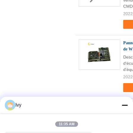
vend
CMD-V
2022
Pann
de W
Descr
d'éc
d'éq
2022
Ivy
Clavi
mach
Desc
11:35 AM
d'at
pièc