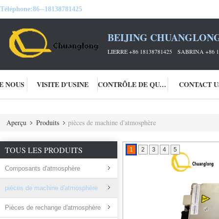
Téléphone:
86--18138781425
BEIJING CHUANGLONG
LIERRE +86 18138781425 SABRINA +86 1
DE NOUS
VISITE D'USINE
CONTRÔLE DE QUALITÉ
CONTACT U
Aperçu
Produits
pièces de machine d'atmosphère
TOUS LES PRODUITS
1
2
3
4
5
Composants d'atmosphère
pièces de machine d'atmosphère
Pièces de rechange d'atmosphère