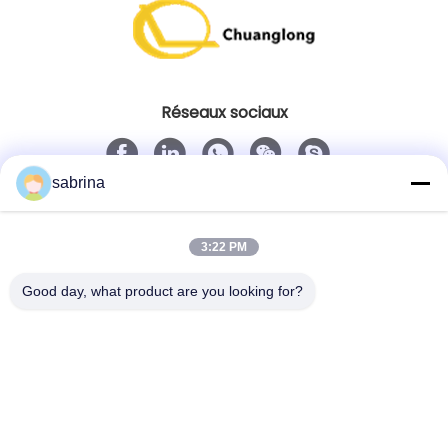
Réseaux sociaux
sabrina
Contact rapide
Télégramme
3:22 PM
86--18138781425-8619925601378
Good day, what product are you looking for?
E-mail
ivy@atmpart.net
Adresse
No. 46, cinquième rue occidentale, zone occidentale
de jardin de Yujing, Luoxi Xincheng, ville de Dashi,
Panyu Dist., Guangzhou, Guangdong, Chine