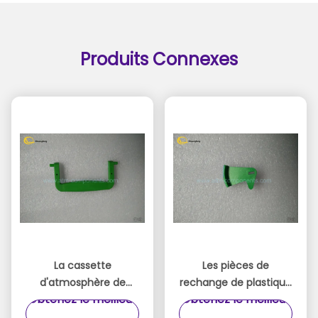
Produits Connexes
La cassette
Les pièces de
d'atmosphère de
rechange de plastique
Obtenez le meilleur
Obtenez le meilleur
Wincor Nixdorf partie
d'atmosphère de vert,
le segment
atmosphère de petite