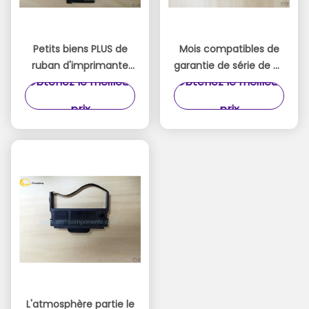
Petits biens PLUS de
Mois compatibles de
ruban d'imprimante
garantie de série de RP
Obtenez le meilleur
Obtenez le meilleur
de carnet de RP 2 pour
de rubans d'encre
le distributeur
d'imprimerie de reçu
prix
prix
automatique de billets
de carnet 3
d'aéroport
L'atmosphère partie le