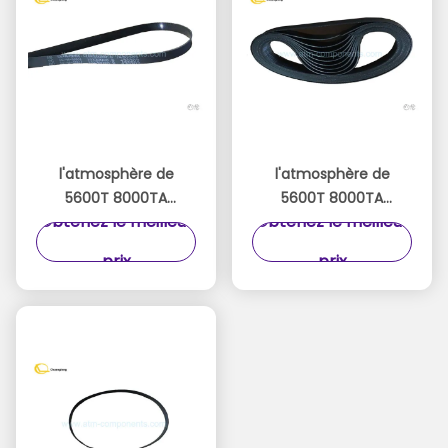
l'atmosphère de
l'atmosphère de
5600T 8000TA
5600T 8000TA
Obtenez le meilleur
Obtenez le meilleur
Nautilus Hyosung
Nautilus Hyosung
partie les petites
partie la ceinture en
prix
prix
ceintures en
caoutchouc
caoutchouc
10x214x0.65 millimètre
10x300x0.8 millimètre
de transmission