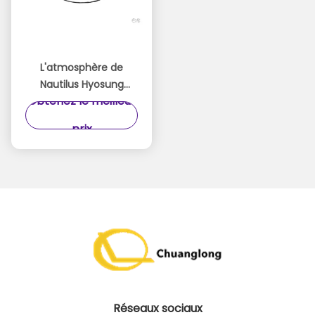
L'atmosphère de
Nautilus Hyosung
Obtenez le meilleur
5600T 8000TA partie
la petite ceinture en
prix
caoutchouc
10x402x0.65 millimètre
Réseaux sociaux