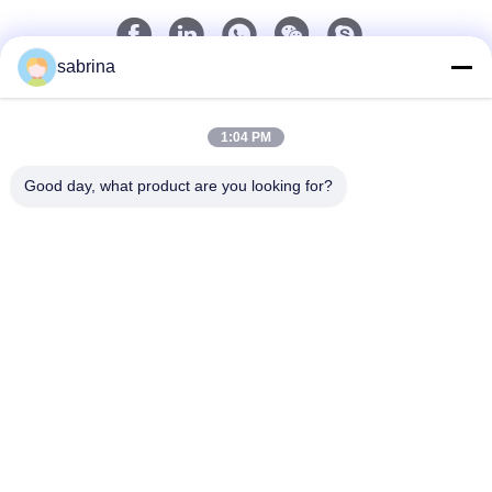
sabrina
Contact rapide
Télégramme
1:04 PM
86--18138781425-8619925601378
Good day, what product are you looking for?
E-mail
ivy@atmpart.net
Adresse
No. 46, cinquième rue occidentale, zone occidentale
de jardin de Yujing, Luoxi Xincheng, ville de Dashi,
Panyu Dist., Guangzhou, Guangdong, Chine
(continent)
Politique de confidentialité
|
Plan du site
La Chine est bonne. Qualité Composants d'atmosphère