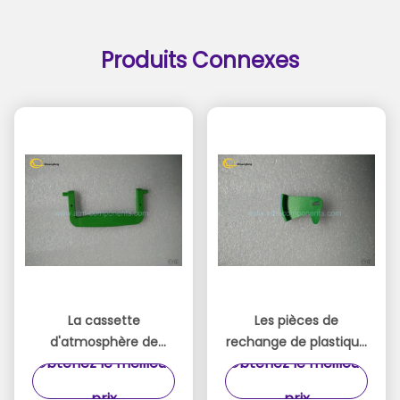
Produits Connexes
La cassette
Les pièces de
d'atmosphère de
rechange de plastique
Obtenez le meilleur
Obtenez le meilleur
Wincor Nixdorf partie
d'atmosphère de vert,
le segment
atmosphère de petite
prix
prix