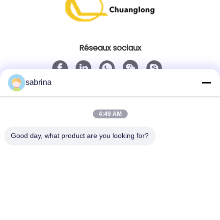
Réseaux sociaux
sabrina
Contact rapide
Télégramme
4:49 AM
86--18138781425-8619925601378
Good day, what product are you looking for?
E-mail
ivy@atmpart.net
Adresse
No. 46, cinquième rue occidentale, zone occidentale
de jardin de Yujing, Luoxi Xincheng, ville de Dashi,
Panyu Dist., Guangzhou, Guangdong, Chine
(continent)