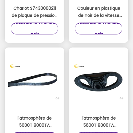
Chariot S7430000211
Couleur en plastique
de plaque de pression
de noir de la vitesse
Obtenez le meilleur
Obtenez le meilleur
de cassette des
21T 42G de double de
pièces 5600T
cassette de pièces de
prix
prix
d'atmosphère de
rechange
Nautilus Hyosung
d'atmosphère de
Hyosung
l'atmosphère de
l'atmosphère de
5600T 8000TA
5600T 8000TA
Obtenez le meilleur
Obtenez le meilleur
Nautilus Hyosung
Nautilus Hyosung