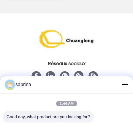
Réseaux sociaux
sabrina
Contact rapide
Télégramme
1:44 AM
86--18138781425-8619925601378
Good day, what product are you looking for?
E-mail
ivy@atmpart.net