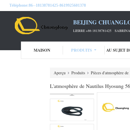
Téléphone:
86--18138781425-8619925601378
BEIJING CHUANGL
LIERRE +86 18138781425 SABRINA 
MAISON
PRODUITS
AU SUJET 
Aperçu
Produits
Pièces d'atmosphère de
L'atmosphère de Nautilus Hyosung 560