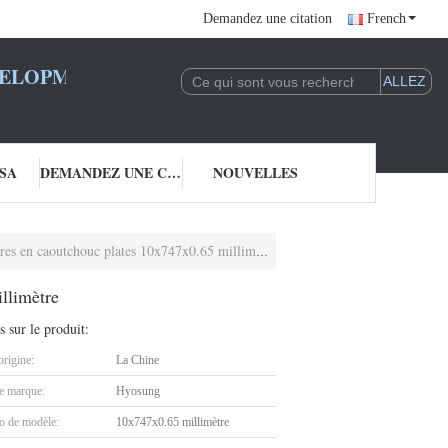
Demandez une citation
French
LOPMENT CO., LTD.
SA
DEMANDEZ UNE CITATION
NOUVELLES
s en caoutchouc plates 10x747x0.65 millimètre
llimètre
s sur le produit:
origine:
La Chine
 marque:
Hyosung
 de modèle:
10x747x0.65 millimètre