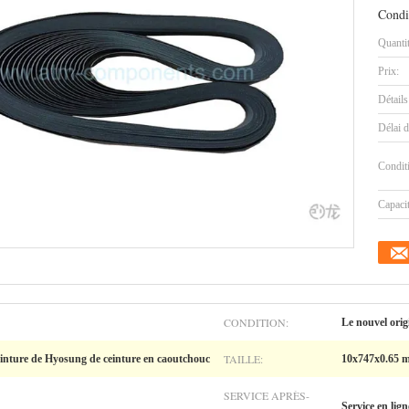
Condi
Quanti
Prix:
Détails
Délai d
Condit
Capaci
CONDITION:
Le nouvel orig
TAILLE:
einture de Hyosung de ceinture en caoutchouc
10x747x0.65 
SERVICE APRÈS-
Service en lign