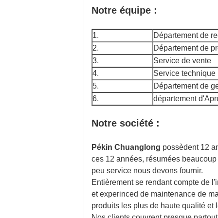
Notre équipe :
1.
Département de re
2.
Département de pr
3.
Service de vente
4.
Service technique
5.
Département de ge
6.
département d'Apr
Notre société :
Pékin Chuanglong
possèdent 12 an
ces 12 années, résumées beaucoup d'
peu service nous devons fournir.
Entièrement se rendant compte de l'i
et experinced de maintenance de mat
produits les plus de haute qualité et
Nos clients couvrent presque partou