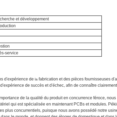
cherche et développement
oduction
stion
ès-service
s d'expérience de
fabrication et des pièces fournisseuses d'a
la
expérience de succès et d'échec, afin de connaître clairement 
mportance de la qualité du produit en concurrence féroce, nous
ériel qui est spécialisée en maintenant PCBs et modules. Péki
 les plus concurrentiels, puisque nous avons possédé notre usine
t dans le monde, et donnent des éloges de domestique et dans l