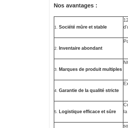
Nos avantages :
12
Société mûre et stable
d'
1.
Po
Inventaire abondant
2.
NC
Marques de produit multiples
3.
Ex
Garantie de la qualité stricte
4.
Co
Logistique efficace et sûre
la
5.
so