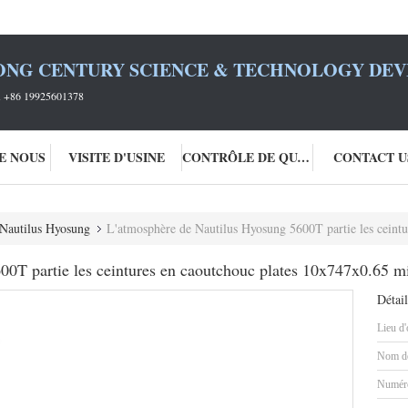
ONG CENTURY SCIENCE & TECHNOLOGY DEVE
+86 19925601378
DE NOUS
VISITE D'USINE
CONTRÔLE DE QUALITÉ
CONTACT U
 Nautilus Hyosung
L'atmosphère de Nautilus Hyosung 5600T partie les ceinture
0T partie les ceintures en caoutchouc plates 10x747x0.65 mi
Détail
Lieu d'
Nom de
Numéro