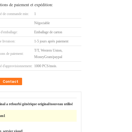
tions de paiement et expédition:
té de commande min:
1
Négociable
 d'emballage:
Emballage de carton
e livraison:
1-5 jours après paiement
T/T, Western Union,
ions de paiement:
MoneyGram/paypal
té d'approvisionnement:
1000 PCS/mois.
Contact
inal a refourbi générique original/nouveau utilisé
mm1
e, service visuel